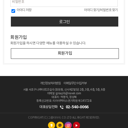
아이디 저장
아이디 찾기
/
비밀번호 찾기
회원가입
회원가입을 하시면 다양한 메뉴를 이용하실 수 있습니다.
회원가입
개인정보처리방침
이메일무단수집거부
서울 서초구 나루터로15길 6 (잠원동, 신사제2빌딩) 2층, 3층, 4층, 5층, 6층
이메일 : groupti@naver.com
대표자 : 박영식, 정상복
등록신고번호 : 티아이액터스연기학원 제 14572호
02-540-0066
대표상담전화
COPYRIGHT(C) 그룹티아이. CO.LTD ALL RIGHT RESERVED.