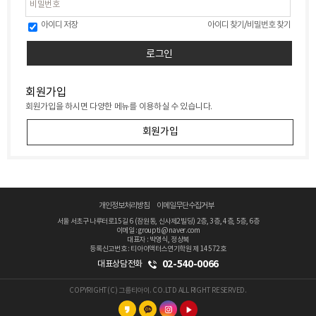
아이디 저장
아이디 찾기
/
비밀번호 찾기
회원가입
회원가입을 하시면 다양한 메뉴를 이용하실 수 있습니다.
회원가입
개인정보처리방침
이메일무단수집거부
서울 서초구 나루터로15길 6 (잠원동, 신사제2빌딩) 2층, 3층, 4층, 5층, 6층
이메일 : groupti@naver.com
대표자 : 박영식, 정상복
등록신고번호 : 티아이액터스연기학원 제 14572호
02-540-0066
대표상담전화
COPYRIGHT(C) 그룹티아이. CO.LTD ALL RIGHT RESERVED.