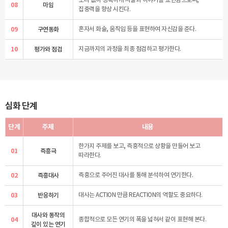
소리 없이 정확하게 사물과 이야기를 표현함으로써,
08
마임
집중력을 향상 시킨다.
09
구연동화
혼자서 화술, 움직임 등을 표현하여 자신감을 준다.
10
평가와 점검
지금까지의 과정을 최종 점검하고 평가한다.
심화 단계
단계
주제
내용
한가지 주제를 보고, 즉흥적으로 상황을 만들어 보고
01
즉흥극
따라한다.
02
즉흥대사
즉흥으로 주어진 대사를 통해 분석하여 연기한다.
03
반응하기
대사는 ACTION 만큼 REACTION의 역할도 중요하다.
대사와 동작의
04
종합적으로 모든 연기의 폭을 넓혀서 같이 표현해 본다.
깊이 있는 연기