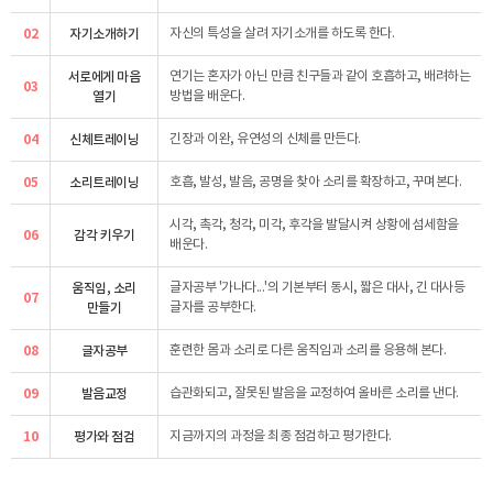
02
자기소개하기
자신의 특성을 살려 자기소개를 하도록 한다.
서로에게 마음
연기는 혼자가 아닌 만큼 친구들과 같이 호흡하고, 배려하는
03
열기
방법을 배운다.
04
신체트레이닝
긴장과 이완, 유연성의 신체를 만든다.
05
소리트레이닝
호흡, 발성, 발음, 공명을 찾아 소리를 확장하고, 꾸며본다.
시각, 촉각, 청각, 미각, 후각을 발달시켜 상황에 섬세함을
06
감각 키우기
배운다.
움직임, 소리
글자공부 '가나다...'의 기본부터 동시, 짧은 대사, 긴 대사등
07
만들기
글자를 공부한다.
08
글자공부
훈련한 몸과 소리로 다른 움직임과 소리를 응용해 본다.
09
발음교정
습관화되고, 잘못된 발음을 교정하여 올바른 소리를 낸다.
10
평가와 점검
지금까지의 과정을 최종 점검하고 평가한다.