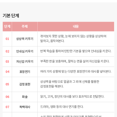
기본 단계
단계
주제
내용
겪어보지 못한 상황, 눈에 보이지 않는 상황을 상상하여
01
상상력 키우기
말하고, 움직여본다.
02
인내심 키우기
반복 학습을 통하여 탄탄한 기본을 쌓으며 인내심을 키운다.
03
자신감 키우기
부족한 면을 보충하며, 잘하는 면을 살려 자신감을 키운다.
04
표정연기
여러 가지 상황에 맞는 다양한 표정연기와 대사를 넣어본다.
상상력을 바탕으로 얼굴과 그 외에 신체를 활용한
05
감정표현
감정표현을 해본다.
06
화술
읽기, 고저, 장단의 대사를 보다 효과적으로 전달한다.
07
독백대사
드라마, 영화 등의 대사 연기를 한다.