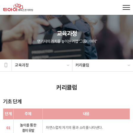
교육과정
연기자의 가치를 높이는 기업 “그룹티아이”
교육과정
커리큘럼
커리큘럼
기초 단계
단계
주제
내용
놀이를 통한
01
자연스럽게 자기의 몸과 소리를 나타낸다.
흥미유발