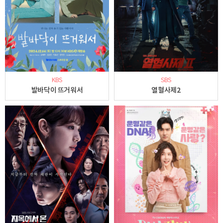
KBS
SBS
발바닥이 뜨거워서
열혈사제2