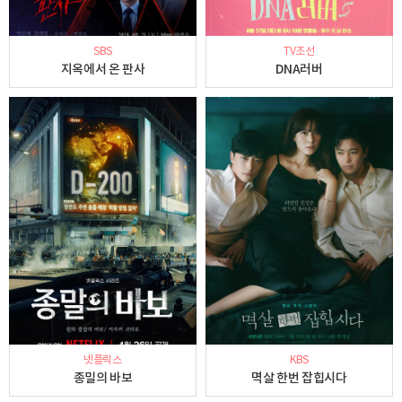
SBS
TV조선
지옥에서 온 판사
DNA러버
넷플릭스
KBS
종밀의 바보
멱살 한번 잡힙시다