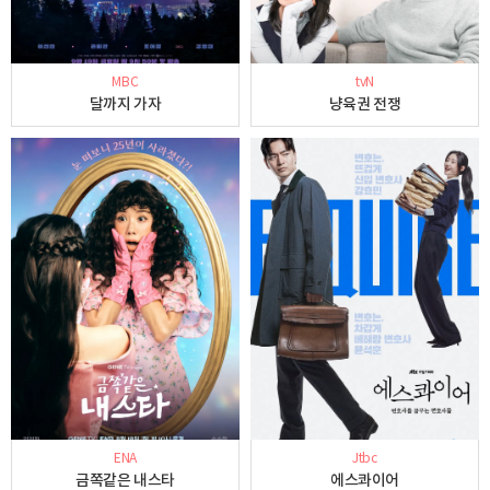
MBC
tvN
달까지 가자
냥육권 전쟁
ENA
Jtbc
금쪽같은 내스타
에스콰이어