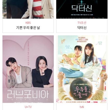
KBS
TV조선
기쁜 우리 좋은 날
닥터신
U+TV
tvN