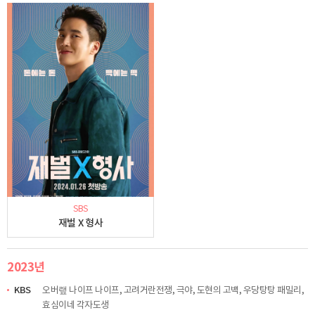
SBS
재벌 X 형사
2023년
KBS
오버랲 나이프 나이프, 고려거란전쟁, 극야, 도현의 고백, 우당탕탕 패밀리,
효심이네 각자도생