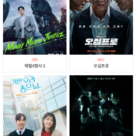
SBS
MBC
재벌X형사 2
오십프로