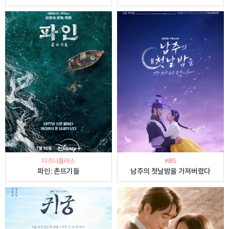
디즈니플러스
KBS
파인: 촌뜨기들
남주의 첫날밤을 가져버렸다