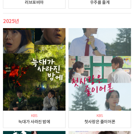
러브포비아
우주를 줄게
2025년
KBS
KBS
늑대가 사라진 밤에
첫사랑은 줄이어폰