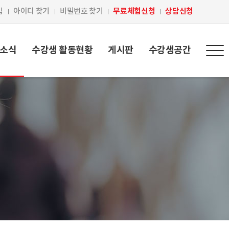
무료체험신청
상담신청
입
아이디 찾기
비밀번호 찾기
 소식
수강생 활동현황
게시판
수강생공간