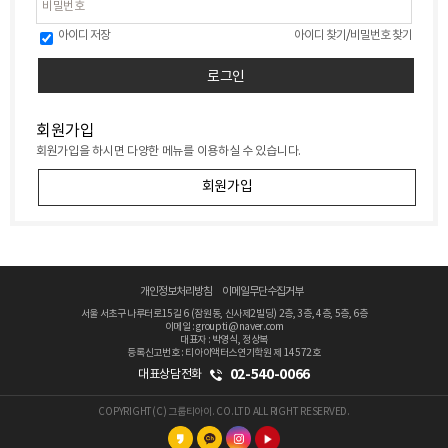
아이디 저장
아이디 찾기
/
비밀번호 찾기
회원가입
회원가입을 하시면 다양한 메뉴를 이용하실 수 있습니다.
회원가입
개인정보처리방침
이메일무단수집거부
서울 서초구 나루터로15길 6 (잠원동, 신사제2빌딩) 2층, 3층, 4층, 5층, 6층
이메일 : groupti@naver.com
대표자 : 박영식, 정상복
등록신고번호 : 티아이액터스연기학원 제 14572호
02-540-0066
대표상담전화
COPYRIGHT(C) 그룹티아이. CO.LTD ALL RIGHT RESERVED.