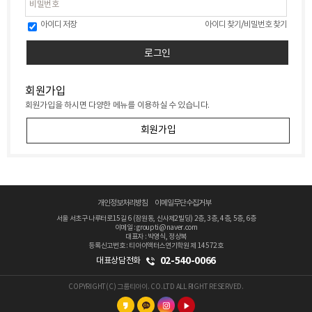
아이디 저장
아이디 찾기
/
비밀번호 찾기
회원가입
회원가입을 하시면 다양한 메뉴를 이용하실 수 있습니다.
회원가입
개인정보처리방침
이메일무단수집거부
서울 서초구 나루터로15길 6 (잠원동, 신사제2빌딩) 2층, 3층, 4층, 5층, 6층
이메일 : groupti@naver.com
대표자 : 박영식, 정상복
등록신고번호 : 티아이액터스연기학원 제 14572호
02-540-0066
대표상담전화
COPYRIGHT(C) 그룹티아이. CO.LTD ALL RIGHT RESERVED.