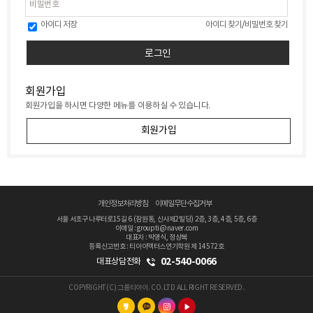
아이디 저장
아이디 찾기
/
비밀번호 찾기
회원가입
회원가입을 하시면 다양한 메뉴를 이용하실 수 있습니다.
회원가입
개인정보처리방침
이메일무단수집거부
서울 서초구 나루터로15길 6 (잠원동, 신사제2빌딩) 2층, 3층, 4층, 5층, 6층
이메일 : groupti@naver.com
대표자 : 박영식, 정상복
등록신고번호 : 티아이액터스연기학원 제 14572호
02-540-0066
대표상담전화
COPYRIGHT(C) 그룹티아이. CO.LTD ALL RIGHT RESERVED.