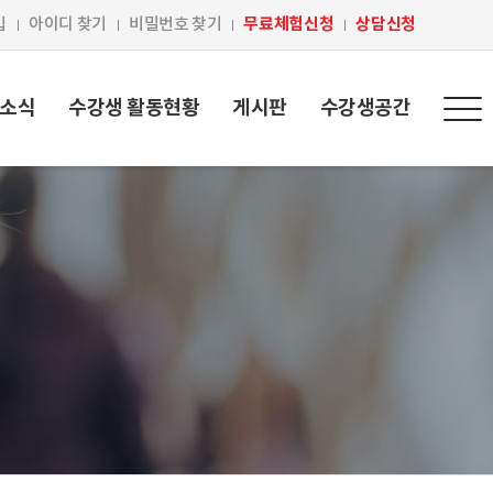
무료체험신청
상담신청
입
아이디 찾기
비밀번호 찾기
 소식
수강생 활동현황
게시판
수강생공간