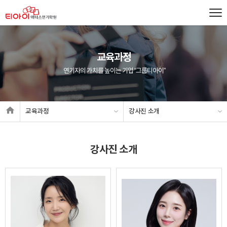
교육과정
연기자의 가치를 높이는 기업 “그룹티아이”
교육과정
강사진 소개
강사진 소개