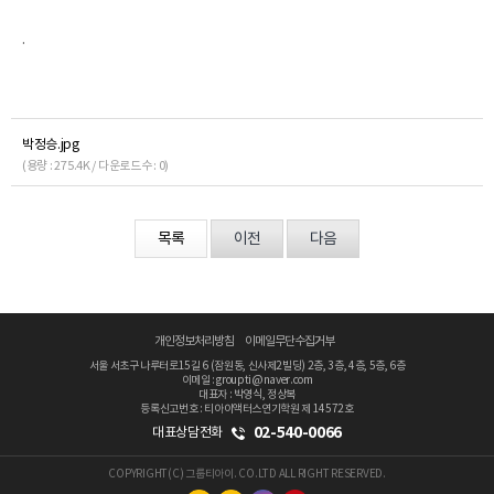
.
박정승.jpg
(용량 : 275.4K / 다운로드수 : 0)
목록
이전
다음
개인정보처리방침
이메일무단수집거부
서울 서초구 나루터로15길 6 (잠원동, 신사제2빌딩) 2층, 3층, 4층, 5층, 6층
이메일 : groupti@naver.com
대표자 : 박영식, 정상복
등록신고번호 : 티아이액터스연기학원 제 14572호
02-540-0066
대표상담전화
COPYRIGHT(C) 그룹티아이. CO.LTD ALL RIGHT RESERVED.