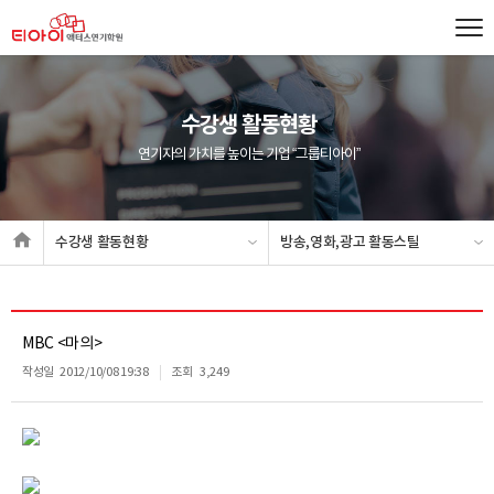
수강생 활동현황
연기자의 가치를 높이는 기업 “그룹티아이”
수강생 활동현황
방송,영화,광고 활동스틸
MBC <마의>
작성일
2012/10/08 19:38
조회
3,249