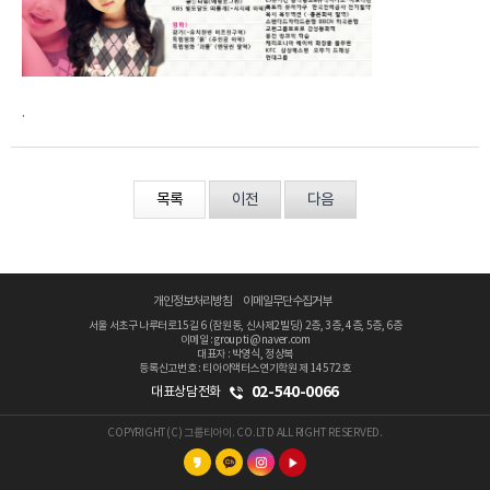
.
목록
이전
다음
개인정보처리방침
이메일무단수집거부
서울 서초구 나루터로15길 6 (잠원동, 신사제2빌딩) 2층, 3층, 4층, 5층, 6층
이메일 : groupti@naver.com
대표자 : 박영식, 정상복
등록신고번호 : 티아이액터스연기학원 제 14572호
02-540-0066
대표상담전화
COPYRIGHT(C) 그룹티아이. CO.LTD ALL RIGHT RESERVED.