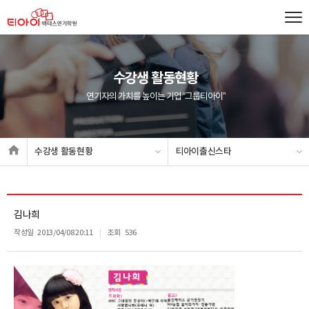
수강생 활동현황
연기자의 가치를 높이는 기업 “그룹티아이”
수강생 활동현황
티아이출신스타
김나희
작성일
2013/04/08 20:11
조회
536