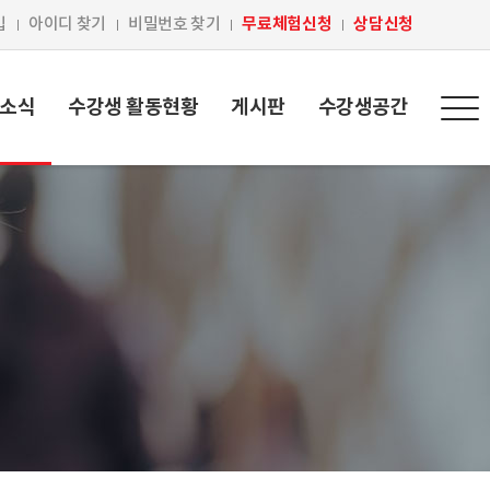
무료체험신청
상담신청
입
아이디 찾기
비밀번호 찾기
 소식
수강생 활동현황
게시판
수강생공간