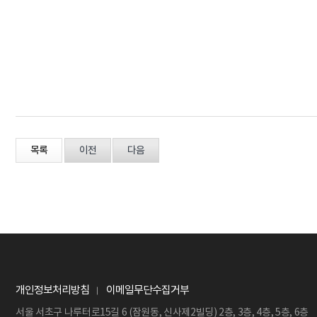
목록
이전
다음
개인정보처리방침
이메일무단수집거부
서울 서초구 나루터로15길 6 (잠원동, 신사제2빌딩) 2층, 3층, 4층, 5층, 6층