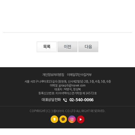
목록
이전
다음
개인정보처리방침
이메일무단수집거부
서울 서초구 나루터로15길 6 (잠원동, 신사제2빌딩) 2층, 3층, 4층, 5층, 6층
이메일 : groupti@naver.com
대표자 : 박영식, 정상복
등록신고번호 : 티아이액터스연기학원 제 14572호
02-540-0066
대표상담전화
COPYRIGHT(C) 그룹티아이. CO.LTD ALL RIGHT RESERVED.