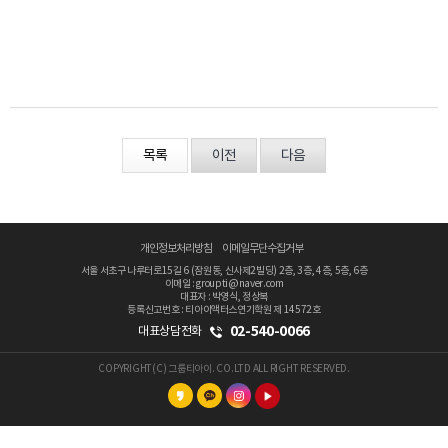
목록
이전
다음
개인정보처리방침
이메일무단수집거부
서울 서초구 나루터로15길 6 (잠원동, 신사제2빌딩) 2층, 3층, 4층, 5층, 6층
이메일 : groupti@naver.com
대표자 : 박영식, 정상복
등록신고번호 : 티아이액터스연기학원 제 14572호
02-540-0066
대표상담전화
COPYRIGHT(C) 그룹티아이. CO.LTD ALL RIGHT RESERVED.