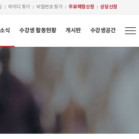
무료체험신청
상담신청
입
아이디 찾기
비밀번호 찾기
 소식
수강생 활동현황
게시판
수강생공간