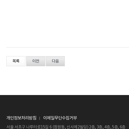
목록
이전
다음
개인정보처리방침
이메일무단수집거부
서울 서초구 나루터로15길 6 (잠원동, 신사제2빌딩) 2층, 3층, 4층, 5층, 6층