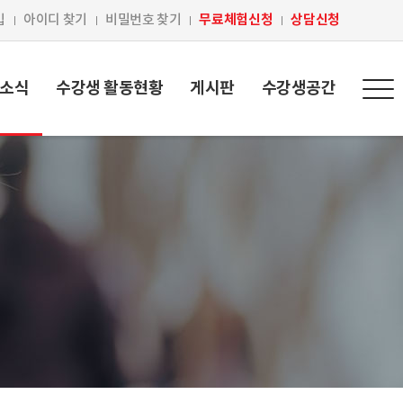
무료체험신청
상담신청
입
아이디 찾기
비밀번호 찾기
 소식
수강생 활동현황
게시판
수강생공간