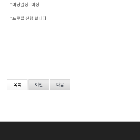
*미팅일정 : 미정
*프로필 진행 합니다
목록
이전
다음