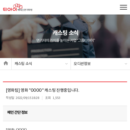
캐스팅 소식
연기자의 가치를 높이는 기업 “그룹티아이”
캐스팅 소식
오디션정보
[영화팀] 영화 "OOOO" 캐스팅 진행중입니다.
작성일
2022/09/15 18:28
조회
1,553
메인 간단 정보
*영화: OOOO