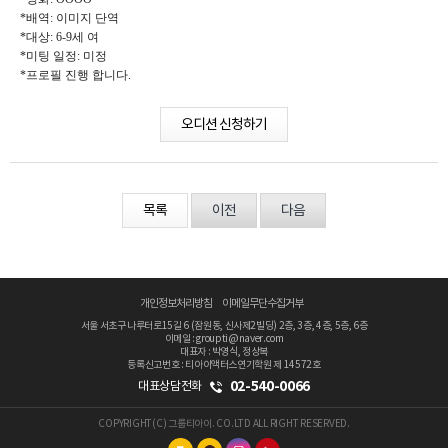
*배역: 이미지 단역
*대상: 6-9세 여
*미팅 일정: 미정
*프로필 진행 합니다.
오디션 신청하기
목록
이전
다음
개인정보처리방침
이메일무단수집거부
서울 서초구 나루터로15길 6 (잠원동, 신사제2빌딩) 2층, 3층, 4층, 5층, 6층
이메일 : groupti@naver.com
대표자 : 박영식, 정상복
등록신고번호 : 티아이액터스연기학원 제 14572호
02-540-0066
대표상담전화
COPYRIGHT(C) 그룹티아이. CO.LTD ALL RIGHT RESERVED.