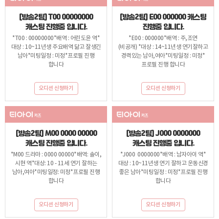
[방송2팀] T00 00000000
[방송2팀] E00 000000 캐스팅
캐스팅 진행중 입니다.
진행중 입니다.
*T00 : 00000000*배역 : 어린도윤 역*
*E00 : 000000*배역 : 주,조연
대상 : 10~11년생 주요배역 닮고 잘생긴
(비공개) *대상 : 14~11년생 연기잘하고
남아*미팅일정 : 미정*프로필 진행
경력있는 남아,여아*미팅일정 : 미정*
합니다
프로필 진행 합니다
오디션 신청하기
오디션 신청하기
[방송2팀] M00 0000 00000
[방송2팀] J000 0000000
캐스팅 진행중 입니다.
캐스팅 진행중 입니다.
*M00 드라마 : 0000 00000*배역: 솔이,
*J000 0000000*배역 : 남자아이 역*
시현 역*대상: 10 - 11세 연기 잘하는
대상 : 10~11년생 연기 잘하고 운동신경
남아,여아*미팅일정: 미정*프로필 진행
좋은 남아*미팅일정 : 미정*프로필 진행
합니다
합니다
오디션 신청하기
오디션 신청하기