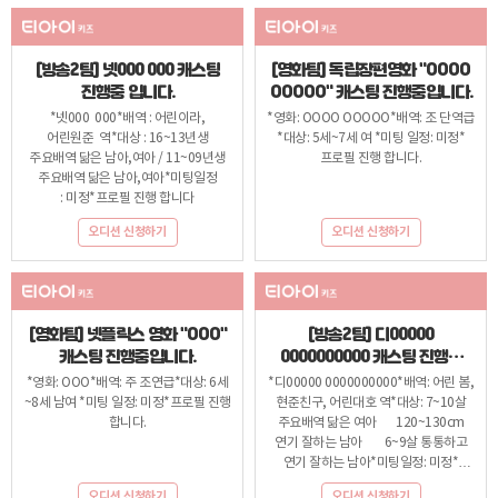
[방송2팀] 넷000 000 캐스팅
[영화팀] 독립장편영화 "OOOO
진행중 입니다.
OOOOO" 캐스팅 진행중입니다.
*넷000 000*배역 : 어린이라,
*영화: OOOO OOOOO*배역: 조 단역급
어린원준 역*대상 : 16~13년생
*대상: 5세~7세 여 *미팅 일정: 미정*
주요배역 닮은 남아,여아 / 11~09년생
프로필 진행 합니다.
주요배역 닮은 남아,여아*미팅일정
: 미정*프로필 진행 합니다
오디션 신청하기
오디션 신청하기
[영화팀] 넷플릭스 영화 "OOO"
[방송2팀] 디00000
캐스팅 진행중입니다.
0000000000 캐스팅 진행중
입니다.
*영화: OOO*배역: 주 조연급*대상: 6세
*디00000 0000000000*배역: 어린 봄,
~8세 남여 *미팅 일정: 미정*프로필 진행
현준친구, 어린대호 역*대상: 7~10살
합니다.
주요배역 닮은 여아 120~130cm
연기 잘하는 남아 6~9살 통통하고
연기 잘하는 남아*미팅일정: 미정*
프로필 진행 합니다
오디션 신청하기
오디션 신청하기