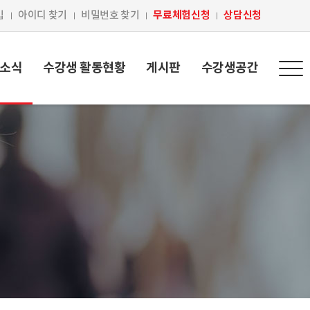
무료체험신청
상담신청
입
아이디 찾기
비밀번호 찾기
 소식
수강생 활동현황
게시판
수강생공간