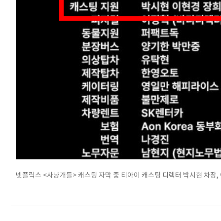
넷플릭스 <사냥개들> 캐스팅 자막 중 티아이 캐스팅 디렉터 박시현 차장, 