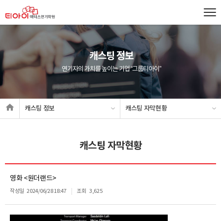
캐스팅 정보
연기자의 가치를 높이는 기업 “그룹티아이”
캐스팅 정보
캐스팅 자막현황
캐스팅 자막현황
영화 <원더랜드>
작성일
2024/06/28 18:47
조회
3,625