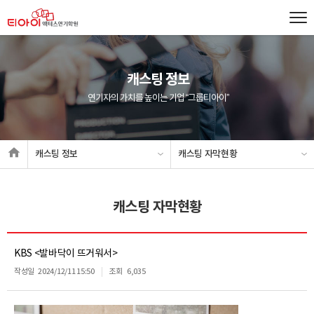
캐스팅 정보
연기자의 가치를 높이는 기업 “그룹티아이”
캐스팅 정보
캐스팅 자막현황
캐스팅 자막현황
KBS <발바닥이 뜨거워서>
작성일
2024/12/11 15:50
조회
6,035