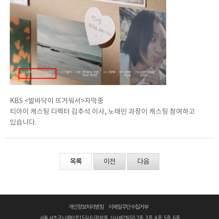
KBS
<발바닥이 뜨거워서>자막중
티아이 캐스팅 디렉터 김추석 이사, 노태민 과장이 캐스팅 참여하고
있습니다.
목록
이전
다음
개인정보처리방침
이메일무단수집거부
서울 서초구 나루터로15길 6 (잠원동, 신사제2빌딩) 2층, 3층, 4층, 5층, 6층