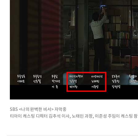
SBS
<나의 완벽한 비서> 자막중
티아이 캐스팅 디렉터 김추석 이사, 노태민 과장, 이준성 주임이 캐스팅 