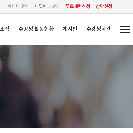
무료체험신청
상담신청
입
아이디 찾기
비밀번호 찾기
 소식
수강생 활동현황
게시판
수강생공간