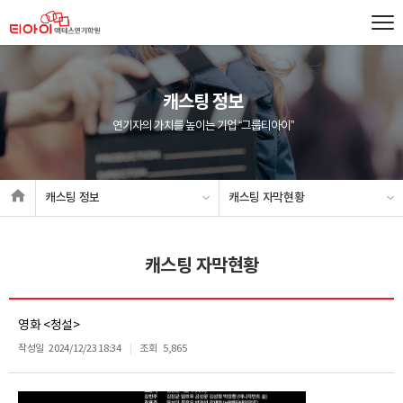
캐스팅 정보
연기자의 가치를 높이는 기업 “그룹티아이”
캐스팅 정보
캐스팅 자막현황
캐스팅 자막현황
영화 <청설>
작성일
2024/12/23 18:34
조회
5,865