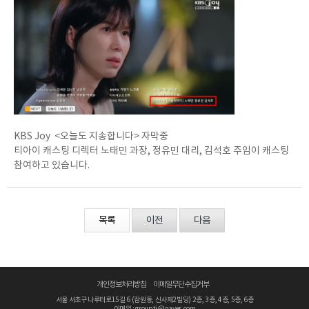
KBS Joy <오늘도 지송합니다> 자막중
티아이 캐스팅 디렉터 노태민 과장, 정유민 대리, 김석호 주임이 캐스팅
참여하고 있습니다.
목록
이전
다음
개인정보처리방침
이메일무단수집거부
서울 서초구 나루터로15길 6 (잠원동, 신사제2빌딩) 2층, 3층, 4층, 5층, 6층
이메일 : groupti@naver.com