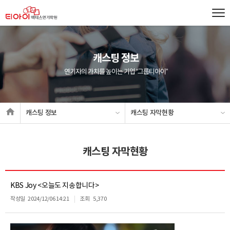
캐스팅 정보
연기자의 가치를 높이는 기업 “그룹티아이”
캐스팅 정보
캐스팅 자막현황
캐스팅 자막현황
KBS Joy <오늘도 지송합니다>
작성일
2024/12/06 14:21
조회
5,370