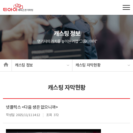
캐스팅 정보
연기자의 가치를 높이는 기업 “그룹티아이”
캐스팅 정보
캐스팅 자막현황
캐스팅 자막현황
넷플릭스 <다음 생은 없으니까>
작성일
2025/11/11 14:12
조회
372