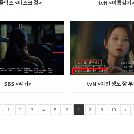
플릭스 <마스크 걸>
tvN <여름감기
SBS <악귀>
tvN <이번 생도 잘 
1
2
3
4
5
6
7
8
9
10