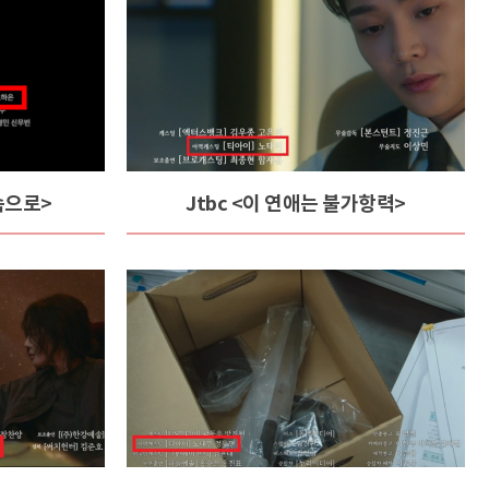
속으로>
Jtbc <이 연애는 불가항력>