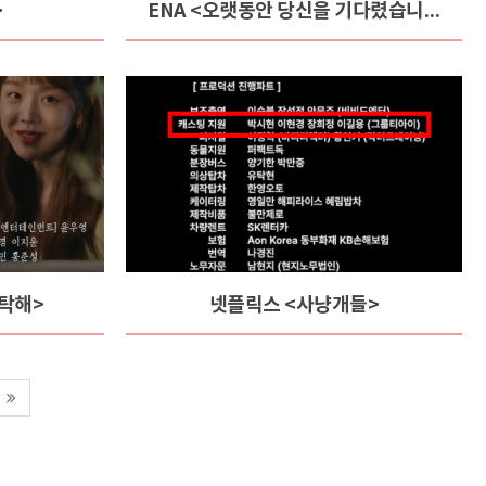
>
ENA <오랫동안 당신을 기다렸습니다>
부탁해>
넷플릭스 <사냥개들>