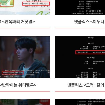
S <반쪽짜리 거짓말>
넷플릭스 <이두나
N <반짝이는 워터멜론>
넷플릭스 <도적 : 칼의