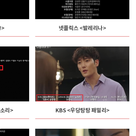
!>
넷플릭스 <발레리나>
 소리>
KBS <우당탕탕 패밀리>