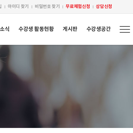
무료체험신청
상담신청
입
아이디 찾기
비밀번호 찾기
 소식
수강생 활동현황
게시판
수강생공간