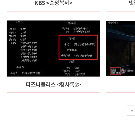
KBS <순정복서>
넷
디즈니플러스 <형사록2>