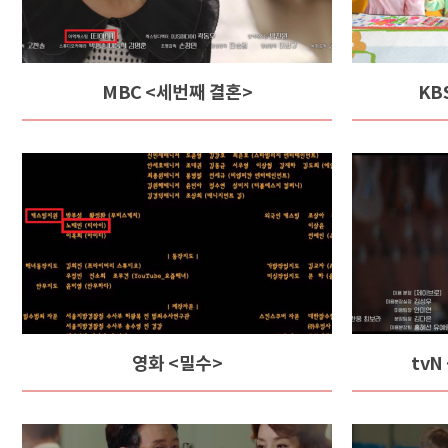
MBC <세번째 결혼>
KB
영화 <밀수>
tv