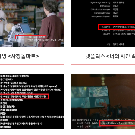
티빙 <사장돌마트>
넷플릭스 <너의 시간 