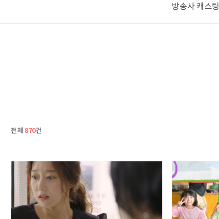
방송사 캐스팅
870
전체
건