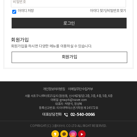
아이디 저장
아이디 찾기
/
비밀번호 찾기
회원가입
회원가입을 하시면 다양한 메뉴를 이용하실 수 있습니다.
회원가입
개인정보처리방침
이메일무단수집거부
서울 서초구 나루터로15길 6 (잠원동, 신사제2빌딩) 2층, 3층, 4층, 5층, 6층
이메일 : groupti@naver.com
대표자 : 박영식, 정상복
등록신고번호 : 티아이액터스연기학원 제 14572호
02-540-0066
대표상담전화
COPYRIGHT(C) 그룹티아이. CO.LTD ALL RIGHT RESERVED.