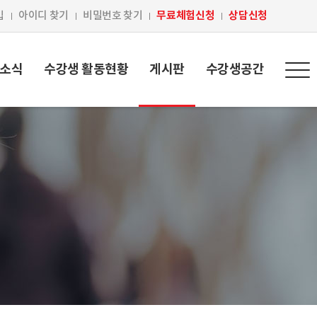
무료체험신청
상담신청
입
아이디 찾기
비밀번호 찾기
 소식
수강생 활동현황
게시판
수강생공간