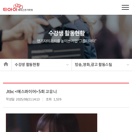
수강생 활동현황
연기자의 가치를 높이는 기업 “그룹티아이”
수강생 활동현황
방송,영화,광고 활동스틸
Jtbc <에스콰이어> 5회 고유니
작성일
2025/08/21 14:13
조회
1,539