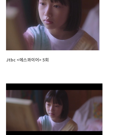
Jtbc <에스콰이어> 5회