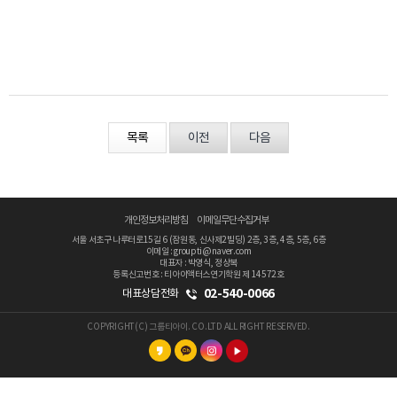
목록
이전
다음
개인정보처리방침
이메일무단수집거부
서울 서초구 나루터로15길 6 (잠원동, 신사제2빌딩) 2층, 3층, 4층, 5층, 6층
이메일 : groupti@naver.com
대표자 : 박영식, 정상복
등록신고번호 : 티아이액터스연기학원 제 14572호
02-540-0066
대표상담전화
COPYRIGHT(C) 그룹티아이. CO.LTD ALL RIGHT RESERVED.