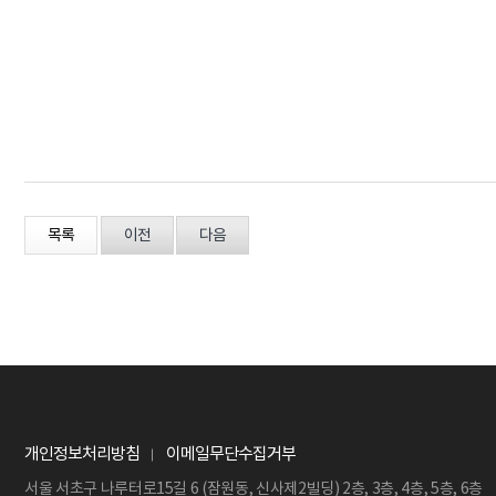
목록
이전
다음
개인정보처리방침
이메일무단수집거부
서울 서초구 나루터로15길 6 (잠원동, 신사제2빌딩) 2층, 3층, 4층, 5층, 6층