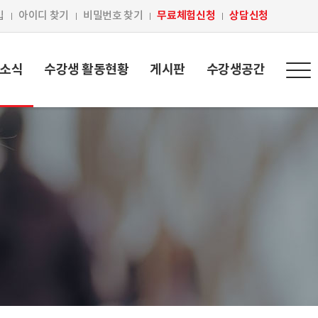
무료체험신청
상담신청
입
아이디 찾기
비밀번호 찾기
 소식
수강생 활동현황
게시판
수강생공간