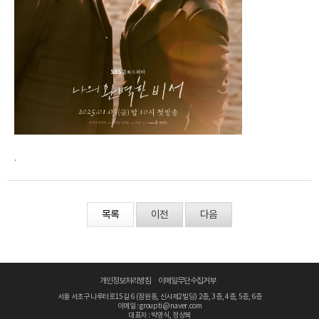
.
목록
이전
다음
개인정보처리방침
이메일무단수집거부
서울 서초구 나루터로15길 6 (잠원동, 신사제2빌딩) 2층, 3층, 4층, 5층, 6층
이메일 : groupti@naver.com
대표자 : 박영식, 정상복