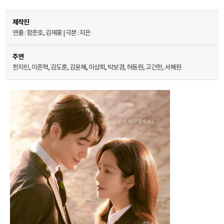
제작진
연출 : 함준호, 김재홍 | 극본 : 지은
주연
한지민, 이준혁, 김도훈, 김윤혜, 이상희, 박보경, 허동원, 고건한, 서혜원