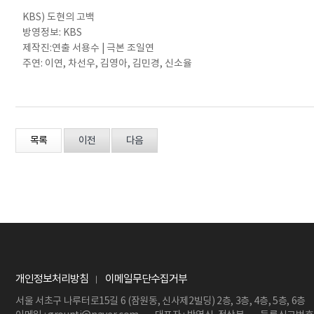
KBS) 도현의 고백
방영정보: KBS
제작진:연출 서용수 | 극본 조일연
주연: 이연, 차선우, 김영아, 김민경, 신소율
목록
이전
다음
개인정보처리방침
이메일무단수집거부
서울 서초구 나루터로15길 6 (잠원동, 신사제2빌딩) 2층, 3층, 4층, 5층, 6층