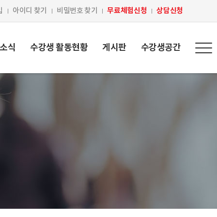
무료체험신청
상담신청
입
아이디 찾기
비밀번호 찾기
 소식
수강생 활동현황
게시판
수강생공간