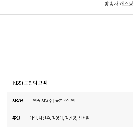
방송사 캐스팅
KBS) 도현의 고백
제작진
연출 서용수 | 극본 조일연
주연
이연, 차선우, 김영아, 김민경, 신소율