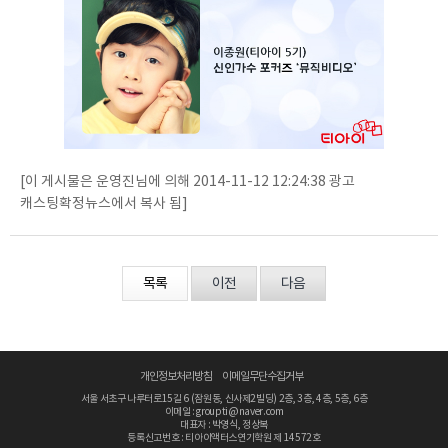
[이 게시물은 운영진님에 의해 2014-11-12 12:24:38 광고
캐스팅확정뉴스에서 복사 됨]
목록
이전
다음
개인정보처리방침
이메일무단수집거부
서울 서초구 나루터로15길 6 (잠원동, 신사제2빌딩) 2층, 3층, 4층, 5층, 6층
이메일 : groupti@naver.com
대표자 : 박영식, 정상복
등록신고번호 : 티아이액터스연기학원 제 14572호