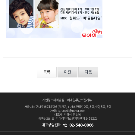
1
목록
이전
다음
개인정보처리방침
이메일무단수집거부
서울 서초구 나루터로15길 6 (잠원동, 신사제2빌딩) 2층, 3층, 4층, 5층, 6층
이메일 : groupti@naver.com
대표자 : 박영식, 정상복
등록신고번호 : 티아이액터스연기학원 제 14572호
02-540-0066
대표상담전화