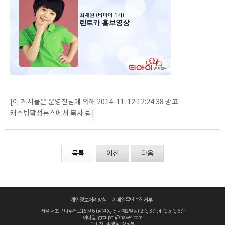
[이 게시물은 운영진님에 의해 2014-11-12 12:24:38 광고
캐스팅확정뉴스에서 복사 됨]
목록
이전
다음
개인정보처리방침
이메일무단수집거부
서울 서초구 나루터로15길 6 (잠원동, 신사제2빌딩) 2층, 3층, 4층, 5층, 6층
이메일 : groupti@naver.com
대표자 : 박영식, 정상복