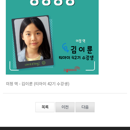
미정 역 - 김이룬 (티아이 42기 수강생)
목록
이전
다음