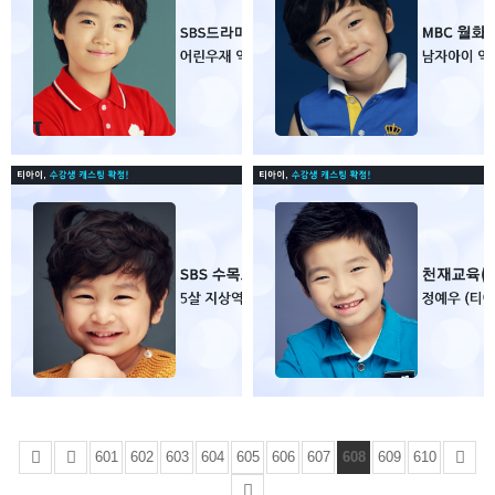
601
602
603
604
605
606
607
608
609
610