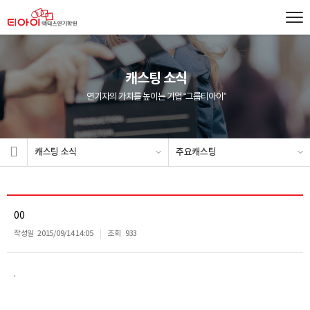
캐스팅 소식
연기자의 가치를 높이는 기업 “그룹티아이”
캐스팅 소식
주요캐스팅
00
작성일
2015/09/14 14:05
조회
933
.