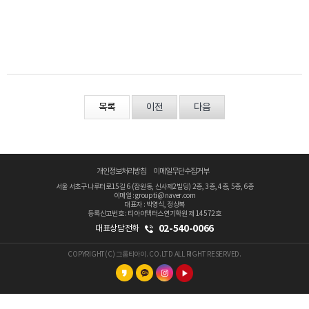
목록
이전
다음
개인정보처리방침
이메일무단수집거부
서울 서초구 나루터로15길 6 (잠원동, 신사제2빌딩) 2층, 3층, 4층, 5층, 6층
이메일 : groupti@naver.com
대표자 : 박영식, 정상복
등록신고번호 : 티아이액터스연기학원 제 14572호
02-540-0066
대표상담전화
COPYRIGHT(C) 그룹티아이. CO.LTD ALL RIGHT RESERVED.