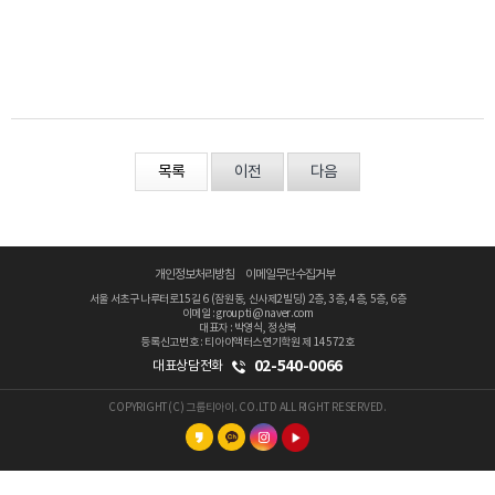
목록
이전
다음
개인정보처리방침
이메일무단수집거부
서울 서초구 나루터로15길 6 (잠원동, 신사제2빌딩) 2층, 3층, 4층, 5층, 6층
이메일 : groupti@naver.com
대표자 : 박영식, 정상복
등록신고번호 : 티아이액터스연기학원 제 14572호
02-540-0066
대표상담전화
COPYRIGHT(C) 그룹티아이. CO.LTD ALL RIGHT RESERVED.