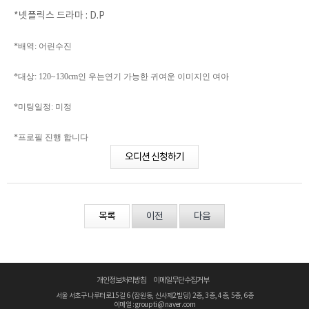
*넷플릭스 드라마 : D.P
*배역: 어린수진
*대상: 120~130cm인 우는연기 가능한 귀여운 이미지인 여아
*미팅일정: 미정
*프로필 진행 합니다
오디션 신청하기
목록
이전
다음
개인정보처리방침
이메일무단수집거부
서울 서초구 나루터로15길 6 (잠원동, 신사제2빌딩) 2층, 3층, 4층, 5층, 6층
이메일 : groupti@naver.com